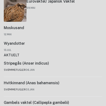
Eurovaktel/ Japansk Vaktel
29.MAI
Moskusand
12.MAI
Wyandotter
13.JUL
AKTUELT
Stripegås (Anser indicus)
SVØMMEFUGLER
06.JAN
Hvitkinnand (Anas bahamensis)
SVØMMEFUGLER
03.JAN
Gambels vaktel (Callipepla gambelii)