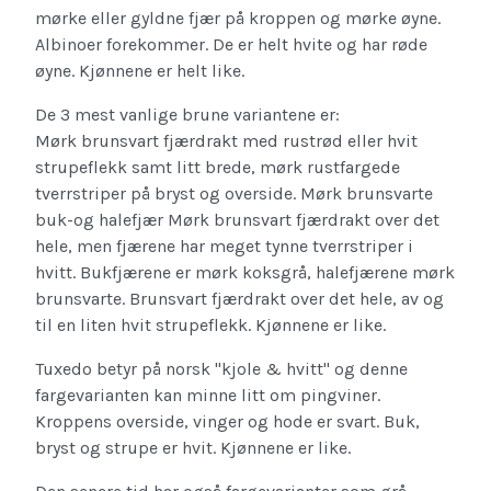
mørke eller gyldne fjær på kroppen og mørke øyne.
Albinoer forekommer. De er helt hvite og har røde
øyne. Kjønnene er helt like.
De 3 mest vanlige brune variantene er:
Mørk brunsvart fjærdrakt med rustrød eller hvit
strupeflekk samt litt brede, mørk rustfargede
tverrstriper på bryst og overside. Mørk brunsvarte
buk-og halefjær Mørk brunsvart fjærdrakt over det
hele, men fjærene har meget tynne tverrstriper i
hvitt. Bukfjærene er mørk koksgrå, halefjærene mørk
brunsvarte. Brunsvart fjærdrakt over det hele, av og
til en liten hvit strupeflekk. Kjønnene er like.
Tuxedo betyr på norsk "kjole & hvitt" og denne
fargevarianten kan minne litt om pingviner.
Kroppens overside, vinger og hode er svart. Buk,
bryst og strupe er hvit. Kjønnene er like.