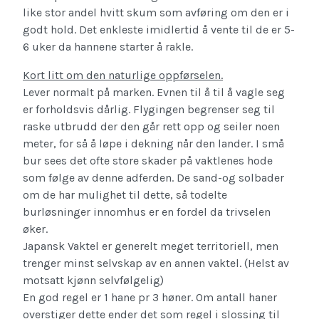
like stor andel hvitt skum som avføring om den er i
godt hold. Det enkleste imidlertid å vente til de er 5-
6 uker da hannene starter å rakle.
Kort litt om den naturlige oppførselen.
Lever normalt på marken. Evnen til å til å vagle seg
er forholdsvis dårlig. Flygingen begrenser seg til
raske utbrudd der den går rett opp og seiler noen
meter, for så å løpe i dekning når den lander. I små
bur sees det ofte store skader på vaktlenes hode
som følge av denne adferden. De sand-og solbader
om de har mulighet til dette, så todelte
burløsninger innomhus er en fordel da trivselen
øker.
Japansk Vaktel er generelt meget territoriell, men
trenger minst selvskap av en annen vaktel. (Helst av
motsatt kjønn selvfølgelig)
En god regel er 1 hane pr 3 høner. Om antall haner
overstiger dette ender det som regel i slossing til