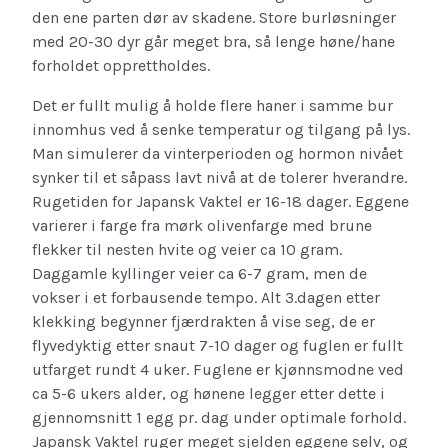
den ene parten dør av skadene. Store burløsninger
med 20-30 dyr går meget bra, så lenge høne/hane
forholdet opprettholdes.
Det er fullt mulig å holde flere haner i samme bur
innomhus ved å senke temperatur og tilgang på lys.
Man simulerer da vinterperioden og hormon nivået
synker til et såpass lavt nivå at de tolerer hverandre.
Rugetiden for Japansk Vaktel er 16-18 dager. Eggene
varierer i farge fra mørk olivenfarge med brune
flekker til nesten hvite og veier ca 10 gram.
Daggamle kyllinger veier ca 6-7 gram, men de
vokser i et forbausende tempo. Alt 3.dagen etter
klekking begynner fjærdrakten å vise seg, de er
flyvedyktig etter snaut 7-10 dager og fuglen er fullt
utfarget rundt 4 uker. Fuglene er kjønnsmodne ved
ca 5-6 ukers alder, og hønene legger etter dette i
gjennomsnitt 1 egg pr. dag under optimale forhold.
Japansk Vaktel ruger meget sjelden eggene selv, og