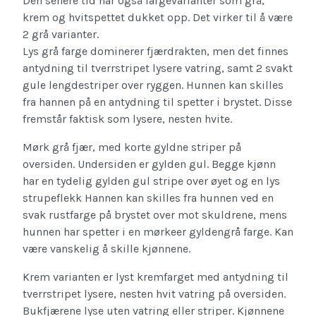
Den senere tid har også fargevarianter som grå,
krem og hvitspettet dukket opp. Det virker til å være
2 grå varianter.
Lys grå farge dominerer fjærdrakten, men det finnes
antydning til tverrstripet lysere vatring, samt 2 svakt
gule lengdestriper over ryggen. Hunnen kan skilles
fra hannen på en antydning til spetter i brystet. Disse
fremstår faktisk som lysere, nesten hvite.
Mørk grå fjær, med korte gyldne striper på
oversiden. Undersiden er gylden gul. Begge kjønn
har en tydelig gylden gul stripe over øyet og en lys
strupeflekk Hannen kan skilles fra hunnen ved en
svak rustfarge på brystet over mot skuldrene, mens
hunnen har spetter i en mørkeer gyldengrå farge. Kan
være vanskelig å skille kjønnene.
Krem varianten er lyst kremfarget med antydning til
tverrstripet lysere, nesten hvit vatring på oversiden.
Bukfjærene lyse uten vatring eller striper. Kjønnene