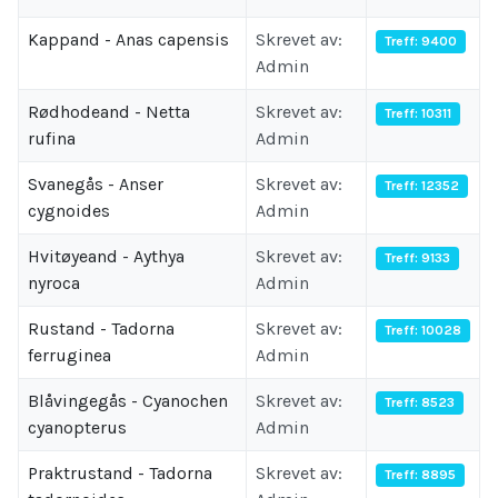
Kappand - Anas capensis
Skrevet av:
Treff: 9400
Admin
Rødhodeand - Netta
Skrevet av:
Treff: 10311
rufina
Admin
Svanegås - Anser
Skrevet av:
Treff: 12352
cygnoides
Admin
Hvitøyeand - Aythya
Skrevet av:
Treff: 9133
nyroca
Admin
Rustand - Tadorna
Skrevet av:
Treff: 10028
ferruginea
Admin
Blåvingegås - Cyanochen
Skrevet av:
Treff: 8523
cyanopterus
Admin
Praktrustand - Tadorna
Skrevet av:
Treff: 8895