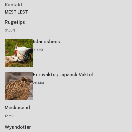
Kontakt
MEST LEST
Rugetips
01.JUN
Islandshøns
10.OKT
Eurovaktel/ Japansk Vaktel
29.MAI
Moskusand
12.MAI
Wyandotter