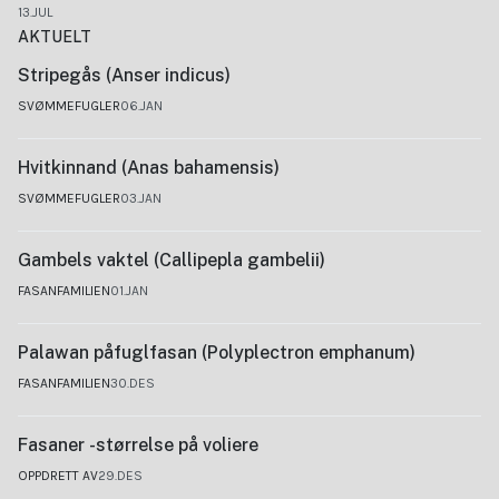
13.JUL
AKTUELT
Stripegås (Anser indicus)
SVØMMEFUGLER
06.JAN
Hvitkinnand (Anas bahamensis)
SVØMMEFUGLER
03.JAN
Gambels vaktel (Callipepla gambelii)
FASANFAMILIEN
01.JAN
Palawan påfuglfasan (Polyplectron emphanum)
FASANFAMILIEN
30.DES
Fasaner -størrelse på voliere
OPPDRETT AV
29.DES