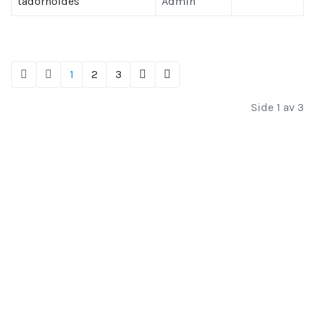
tadornoides
Admin
1
2
3
Side 1 av 3