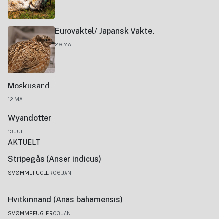
Eurovaktel/ Japansk Vaktel
29.MAI
Moskusand
12.MAI
Wyandotter
13.JUL
AKTUELT
Stripegås (Anser indicus)
SVØMMEFUGLER
06.JAN
Hvitkinnand (Anas bahamensis)
SVØMMEFUGLER
03.JAN