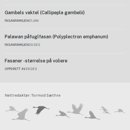
Gambels vaktel (Callipepla gambelii)
FASANFAMILIEN
01.JAN
Palawan påfuglfasan (Polyplectron emphanum)
FASANFAMILIEN
30.DES
Fasaner -størrelse på voliere
OPPDRETT AV
29.DES
Nettredaktør: Tormod Sæthre