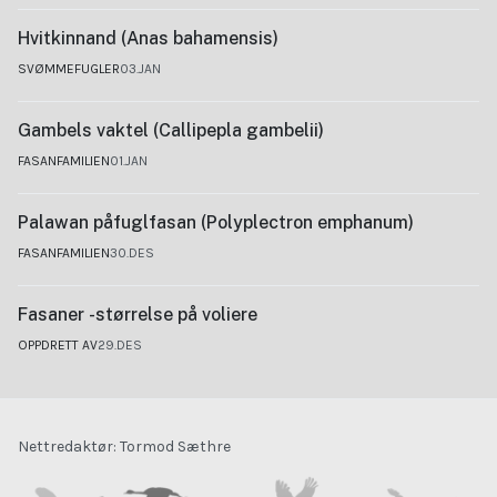
Hvitkinnand (Anas bahamensis)
SVØMMEFUGLER
03.JAN
Gambels vaktel (Callipepla gambelii)
FASANFAMILIEN
01.JAN
Palawan påfuglfasan (Polyplectron emphanum)
FASANFAMILIEN
30.DES
Fasaner -størrelse på voliere
OPPDRETT AV
29.DES
Nettredaktør: Tormod Sæthre