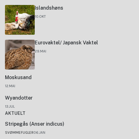
Islandshøns
10.OKT
Eurovaktel/ Japansk Vaktel
29.MAI
Moskusand
12.MAI
Wyandotter
13.JUL
AKTUELT
Stripegås (Anser indicus)
SVØMMEFUGLER
06.JAN