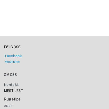
FØLG OSS
Facebook
Youtube
OM OSS
Kontakt
MEST LEST
Rugetips
01.JUN