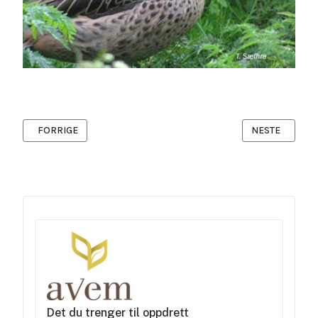
FORRIGE ARTIKKEL: HOS KARIN OG FRANK
NESTE ARTIKK
FORRIGE
NESTE
Det du trenger til oppdrett