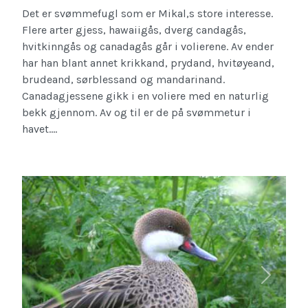
Det er svømmefugl som er Mikal,s store interesse.
Flere arter gjess, hawaiigås, dverg candagås,
hvitkinngås og canadagås går i volierene. Av ender
har han blant annet krikkand, prydand, hvitøyeand,
brudeand, sørblessand og mandarinand.
Canadagjessene gikk i en voliere med en naturlig
bekk gjennom. Av og til er de på svømmetur i
havet....
Forrige
Neste