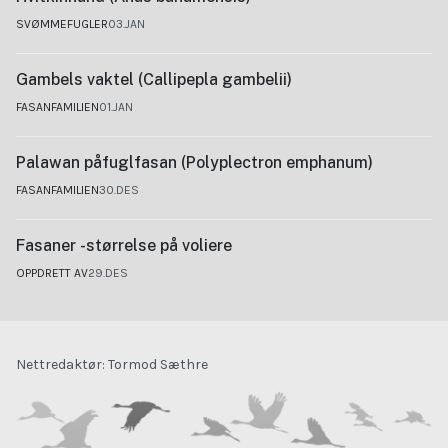
SVØMMEFUGLER
03.JAN
Gambels vaktel (Callipepla gambelii)
FASANFAMILIEN
01.JAN
Palawan påfuglfasan (Polyplectron emphanum)
FASANFAMILIEN
30.DES
Fasaner -størrelse på voliere
OPPDRETT AV
29.DES
Nettredaktør: Tormod Sæthre