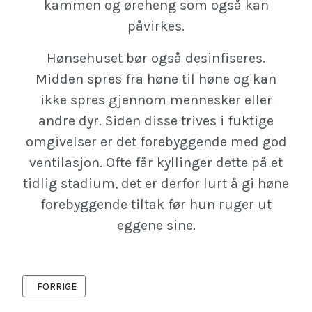
kammen og øreheng som også kan
påvirkes.
Hønsehuset bør også desinfiseres.
Midden spres fra høne til høne og kan
ikke spres gjennom mennesker eller
andre dyr. Siden disse trives i fuktige
omgivelser er det forebyggende med god
ventilasjon. Ofte får kyllinger dette på et
tidlig stadium, det er derfor lurt å gi høne
forebyggende tiltak før hun ruger ut
eggene sine.
FORRIGE ARTIKKEL: FOREBYGGING ER BEDRE ENN Å KURERE
FORRIGE