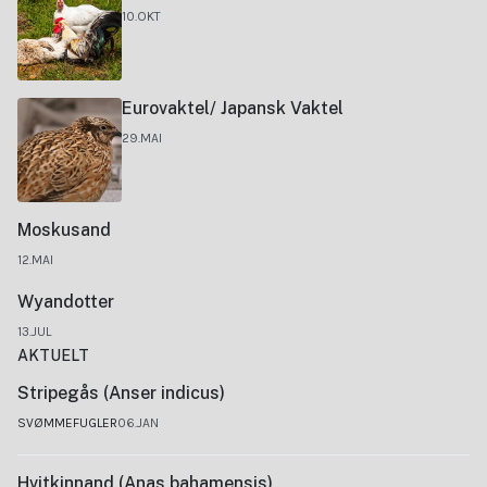
10.OKT
Eurovaktel/ Japansk Vaktel
29.MAI
Moskusand
12.MAI
Wyandotter
13.JUL
AKTUELT
Stripegås (Anser indicus)
SVØMMEFUGLER
06.JAN
Hvitkinnand (Anas bahamensis)